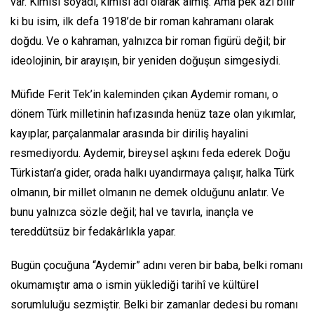
var. Kimisi soyadı, kimisi adı olarak almış. Ama pek azı bilir
ki bu isim, ilk defa 1918’de bir roman kahramanı olarak
doğdu. Ve o kahraman, yalnızca bir roman figürü değil; bir
ideolojinin, bir arayışın, bir yeniden doğuşun simgesiydi.
Müfide Ferit Tek’in kaleminden çıkan Aydemir romanı, o
dönem Türk milletinin hafızasında henüz taze olan yıkımlar,
kayıplar, parçalanmalar arasında bir diriliş hayalini
resmediyordu. Aydemir, bireysel aşkını feda ederek Doğu
Türkistan’a gider, orada halkı uyandırmaya çalışır, halka Türk
olmanın, bir millet olmanın ne demek olduğunu anlatır. Ve
bunu yalnızca sözle değil; hal ve tavırla, inançla ve
tereddütsüz bir fedakârlıkla yapar.
Bugün çocuğuna “Aydemir” adını veren bir baba, belki romanı
okumamıştır ama o ismin yüklediği tarihî ve kültürel
sorumluluğu sezmiştir. Belki bir zamanlar dedesi bu romanı