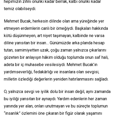
hepimizin zihni onunki kadar berrak, kalbi onunki kadar
temiz olabilseydi.
Mehmet Bucak, herkesin dilinde olan ama yüreğinde yer
etmeyen erdemlerin canlı bir örneğiydi. Başkaları hakkında
kötü düşünmeyen, art niyet taşımayan, kalbinde ne varsa
diline yansıtan bir insan… Günümüzde arka planda hesap
tutan, samimiyetten uzak, çoğu zaman yalnızca çıkarlarını
gözeten bir anlayışın hâkim olduğu toplumda onun saf hali,
adeta bir iç muhasebe vesilesiydi. Mehmet Bucak’ın
yardımseverliği, fedakârlığı ve insanlara olan sevgisi,
milletin özlediği değerlerin yeniden hatırlanmasını sağladı.
O, yalnızca sevgi ve iyilik dolu bir insan değil, aynı zamanda
bu iyiliği yansıtan bir aynaydı. Yardım edenlerin her zaman
yanında yer alan, onları unutmayan ve bu süreçte toplumun
“insanlık” özlemini öne çıkaran bir figür olarak yaşamını