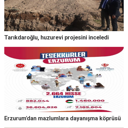
Tarıkdaroğlu, huzurevi projesini inceledi
Erzurum'dan mazlumlara dayanışma köprüsü