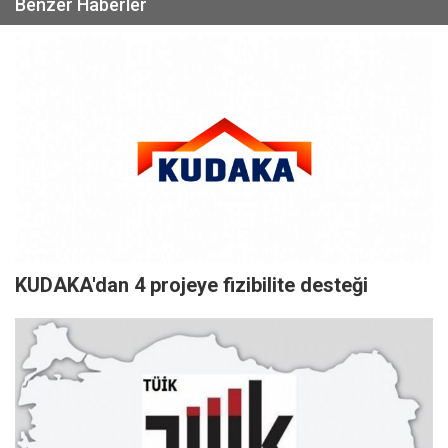
Benzer Haberler
KUDAKA'dan 4 projeye fizibilite desteği