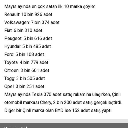
Mayıs ayında en çok satan ilk 10 marka şöyle:
Renault: 10 bin 926 adet
Volkswagen: 7 bin 374 adet
Fiat: 6 bin 310 adet
Peugeot: 5 bin 616 adet
Hyundai: 5 bin 485 adet
Ford: 5 bin 108 adet
Toyota: 4 bin 779 adet
Citroen: 3 bin 601 adet
Togg: 3 bin 505 adet
Opel: 3 bin 251 adet
Mayıs ayında Tesla 370 adet satış rakamına ulaşırken, Çinli
otomobil markası Chery, 2 bin 200 adet satış gerçekleştirdi.
Diğer bir Çinli marka olan BYD ise 152 adet satış yaptı.