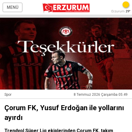
MENÜ
Erzurum
29°
Spor
8 Temmuz 2026 Çarşamba 05:49
Çorum FK, Yusuf Erdoğan ile yollarını
ayırdı
Trendyol Süper Lig ekiplerinden Çorum FK, takım