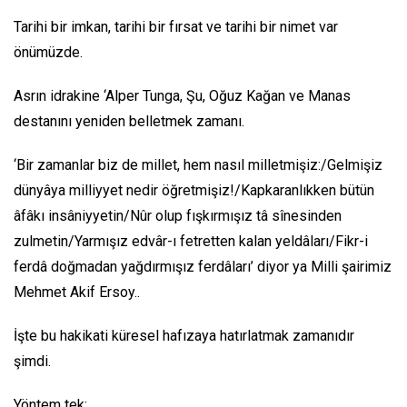
Tarihi bir imkan, tarihi bir fırsat ve tarihi bir nimet var
önümüzde.
Asrın idrakine ‘Alper Tunga, Şu, Oğuz Kağan ve Manas
destanını yeniden belletmek zamanı.
‘Bir zamanlar biz de millet, hem nasıl milletmişiz:/Gelmişiz
dünyâya milliyyet nedir öğretmişiz!/Kapkaranlıkken bütün
âfâkı insâniyyetin/Nûr olup fışkırmışız tâ sînesinden
zulmetin/Yarmışız edvâr-ı fetretten kalan yeldâları/Fikr-i
ferdâ doğmadan yağdırmışız ferdâları’ diyor ya Milli şairimiz
Mehmet Akif Ersoy..
İşte bu hakikati küresel hafızaya hatırlatmak zamanıdır
şimdi.
Yöntem tek: