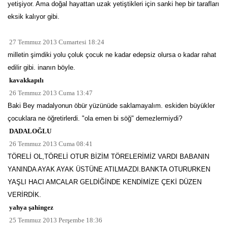
yetişiyor. Ama doğal hayattan uzak yetiştikleri için sanki hep bir tarafları
eksik kalıyor gibi.
27 Temmuz 2013 Cumartesi 18:24
milletin şimdiki yolu çoluk çocuk ne kadar edepsiz olursa o kadar rahat
edilir gibi. inanın böyle.
kavakkapılı
26 Temmuz 2013 Cuma 13:47
Baki Bey madalyonun öbür yüzünüde saklamayalım. eskiden büyükler
çocuklara ne öğretirlerdi. "ola emen bi söğ" demezlermiydi?
DADALOĞLU
26 Temmuz 2013 Cuma 08:41
TÖRELİ OL,TÖRELİ OTUR BİZİM TÖRELERİMİZ VARDI BABANIN
YANINDA AYAK AYAK ÜSTÜNE ATILMAZDI.BANKTA OTURURKEN
YAŞLI HACI AMCALAR GELDİĞİNDE KENDİMİZE ÇEKİ DÜZEN
VERİRDİK.
yahya şahingez
25 Temmuz 2013 Perşembe 18:36