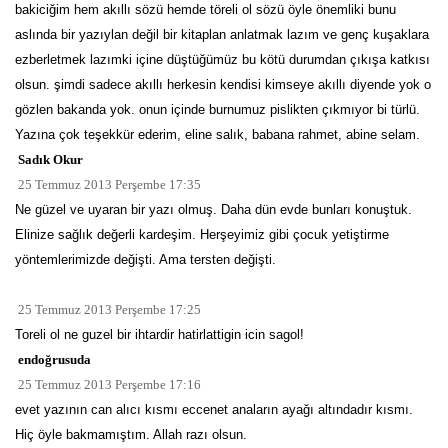
bakiciğim hem akıllı sözü hemde töreli ol sözü öyle önemliki bunu
aslında bir yazıylan değil bir kitaplan anlatmak lazım ve genç kuşaklara
ezberletmek lazımki içine düştüğümüz bu kötü durumdan çıkışa katkısı
olsun. şimdi sadece akıllı herkesin kendisi kimseye akıllı diyende yok o
gözlen bakanda yok. onun içinde burnumuz pislikten çıkmıyor bi türlü.
Yazına çok teşekkür ederim, eline salık, babana rahmet, abine selam.
Sadık Okur
25 Temmuz 2013 Perşembe 17:35
Ne güzel ve uyaran bir yazı olmuş. Daha dün evde bunları konuştuk.
Elinize sağlık değerli kardeşim. Herşeyimiz gibi çocuk yetiştirme
yöntemlerimizde değişti. Ama tersten değişti.
25 Temmuz 2013 Perşembe 17:25
Toreli ol ne guzel bir ihtardir hatirlattigin icin sagol!
endoğrusuda
25 Temmuz 2013 Perşembe 17:16
evet yazının can alıcı kısmı eccenet anaların ayağı altındadır kısmı.
Hiç öyle bakmamıştım. Allah razı olsun.