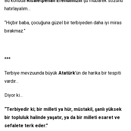
Bu konuda
Risaletpenah Efendimizin
şu mübarek sözünü
hatırlayalım…
“Hiçbir baba, çocuğuna güzel bir terbiyeden daha iyi miras
bırakmaz.”
***
Terbiye mevzuunda büyük
Atatürk
’ün de harika bir tespiti
vardır…
Diyor ki…
“Terbiyedir ki; bir milleti ya hür, müstakil, şanlı yüksek
bir topluluk halinde yaşatır, ya da bir milleti esaret ve
sefalete terk eder.”