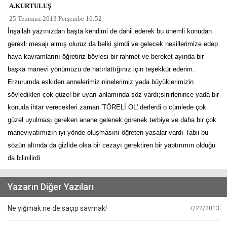
A.KURTULUŞ
25 Temmuz 2013 Perşembe 16:52
İnşallah yazınızdan başta kendimi de dahil ederek bu önemli konudan
gerekli mesajı almış oluruz da belki şimdi ve gelecek nesillerimize edep
haya kavramlarını öğretiriz böylesi bir rahmet ve bereket ayında bir
başka manevi yönümüzü de hatırlattığınız için teşekkür ederim.
Erzurumda eskiden annelerimiz ninelerimiz yada büyüklerimizin
söyledikleri çok güzel bir uyarı anlamında söz vardı;sinirlenince yada bir
konuda ihtar verecekleri zaman 'TÖRELİ OL' derlerdi o cümlede çok
güzel uyulması gereken anane gelenek görenek terbiye ve daha bir çok
maneviyatımızın iyi yönde oluşmasını öğreten yasalar vardı Tabii bu
sözün altında da gizlide olsa bir cezayı gerektiren bir yaptırımın olduğu
da bilinilirdi
Yazarın Diğer Yazıları
Ne yığmak ne de saçıp savmak!
7/22/2013