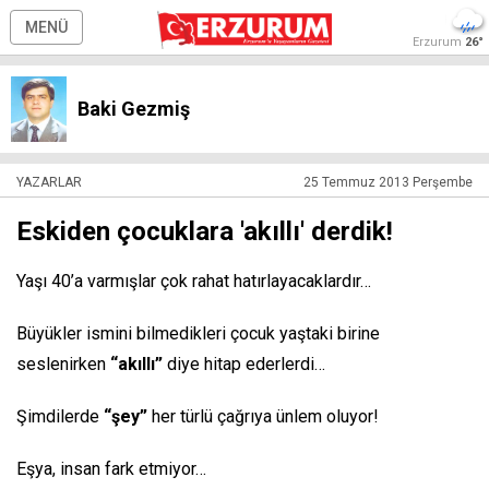
MENÜ
Erzurum
26°
Baki Gezmiş
YAZARLAR
25 Temmuz 2013 Perşembe
Eskiden çocuklara 'akıllı' derdik!
Yaşı 40’a varmışlar çok rahat hatırlayacaklardır…
Büyükler ismini bilmedikleri çocuk yaştaki birine
seslenirken
“akıllı”
diye hitap ederlerdi…
Şimdilerde
“şey”
her türlü çağrıya ünlem oluyor!
Eşya, insan fark etmiyor…