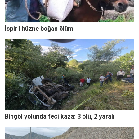
İspir'i hüzne boğan ölüm
Bingöl yolunda feci kaza: 3 ölü, 2 yaralı