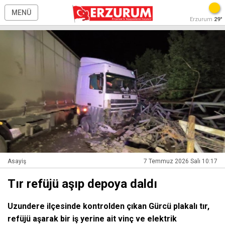
MENÜ
Erzurum
29°
Asayiş
7 Temmuz 2026 Salı 10:17
Tır refüjü aşıp depoya daldı
Uzundere ilçesinde kontrolden çıkan Gürcü plakalı tır,
refüjü aşarak bir iş yerine ait vinç ve elektrik