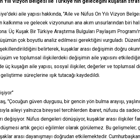
 Yılı Vizyon Belgesi ile Türkiye'nin geleceğini kuşatan strate
'deki aile yapısı hakkında, "Aile ve Nüfus On Yılı Vizyon Belgesi 
in kalkınma ve gelecek vizyonunun ana akım unsurlarından biri hali
: Üç Kuşak Bir Türkiye Araştırma Bulguları Paylaşım Programı'na 
önüşümün çok boyutlu analiz edilmesi gerektiğini vurguladı. Düz
a şekillendirildiğini belirterek, kuşaklar arası değişimin doğru ok
üşüm ve toplumsal ilişkilerdeki değişimin aile yapısını etkilediğin
'de üç kuşağın aile yapısı, sosyal ilişkiler, değerler ve toplums
 geliştirme süreçlerine ışık tutacağı kaydedildi.
işiyor"
aş, "Çocuğun güven duygusu, bir gencin yön bulma arayışı, yaşlının 
ıyla aileyi yalnızca bireysel tercihlerden ibaret, nüfusu da sadec
 değişiyor. Nüfus dengeleri dönüşüyor, kuşaklar arası ilişkiler far
düşmesi artık geçici eğilimler olarak görülemez. Bu gelişmeler; ç
kuşaklar arası dayanışmayı doğrudan etkilemektedir. Cumhurbaşkan