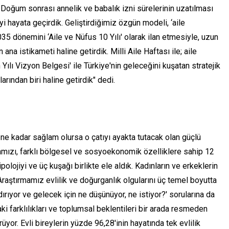
. Doğum sonrası annelik ve babalık izni sürelerinin uzatılması
i hayata geçirdik. Geliştirdiğimiz özgün modeli, ‘aile
5 dönemini ‘Aile ve Nüfus 10 Yılı' olarak ilan etmesiyle, uzun
na istikameti haline getirdik. Milli Aile Haftası ile; aile
ılı Vizyon Belgesi' ile Türkiye'nin geleceğini kuşatan stratejik
rından biri haline getirdik" dedi.
ı ne kadar sağlam olursa o çatıyı ayakta tutacak olan güçlü
amızı, farklı bölgesel ve sosyoekonomik özelliklere sahip 12
lojiyi ve üç kuşağı birlikte ele aldık. Kadınların ve erkeklerin
 Araştırmamız evlilik ve doğurganlık olgularını üç temel boyutta
dırıyor ve gelecek için ne düşünüyor, ne istiyor?' sorularına da
i farklılıkları ve toplumsal beklentileri bir arada resmeden
or. Evli bireylerin yüzde 96,28'inin hayatında tek evlilik