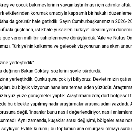
reş ve çocuk bakımevlerinin yaygınlaştırılması için adımlar attık
rarlı etkilerinden korumak amacıyla kapsamlı bir hukuki düzenlemey
daha da görünür hale getirdik. Sayın Cumhurbaşkanımızın 2026-203
nüfusla güçlenen, istikbale yükselen Türkiye' idealini yeni dönemin a
 güç veren milli bir sahiplenmeye dönüştürdük. ‘Aile ve Nüfus On Y
rımızı, Türkiye'nin kalkınma ve gelecek vizyonunun ana akım unsurla
ine yerleştirdik"
da değinen Bakan Göktaş, sözlerini şöyle sürdürdü:
ine yerleştirdik. Çünkü şunu çok iyi biliyoruz. Devletimizin çatıs
uçları, bu büyük vizyonun hanelere temas eden yüzüdür. Araştırm
zla yüz yüze görüşmeler yaptık. Araştırmamızda; dört bölgesel tipo
izde bu ölçekte yapılmış nadir araştırmalar arasına adını yazdırdı.
sorusuna değil, ‘İnsanlar bunu nasıl değerlendiriyor, nasıl anlamlan
unmadı. Aynı zamanda, kuşaklar arası değişimi, bölgeler arasındak
söylüyor. Evlilik kurumu, bu toplumun ana omurgası olmayı sürdürüy