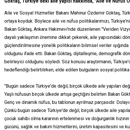
Göktaş, Türkiye'deki aile yapısı hakkında, "Aile ve Nüfus On
Aile ve Sosyal Hizmetler Bakanı Mahinur Özdemir Göktaş, Türkiye
ortaya koyduk. Böylece aile ve nüfus politikalarımızı, Türkiye'n
Bakan Göktaş, Ankara Hakimevi'nde düzenlenen "Veriden Vizyona
dayalı yaklaşımın önemine dikkat çekerek, aile yapısındaki d
güçlendirilmesine yönelik politikaların bilimsel veriler ışığınd
olduğunu ifade etti. Bakan Göktaş, dijitalleşme, demografik dön
belirleyici olduğunu söyledi. Söz konusu araştırmanın, Türkiye
hedeflendiği belirtilirken, elde edilen bulguların sosyal politika
"Bugün sadece Türkiye'de değil, birçok ülkede aile yapıları değ
Yaşlı nüfusun birçok ülkede artışa geçtiğini belirten Bakan Gökt
Genç ve dinamik nüfus, bu tablonun ayrılmaz parçasıdır. Dolayıs
Çünkü bugün sadece Türkiye'de değil, birçok ülkede aile yapıları
çocuk sahibi olma kararının ertelenmesi ve doğurganlık hızının 
gücünü, sağlık ve bakım hizmetlerini, üretim kapasitesini ve 