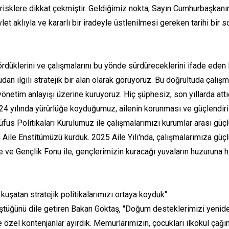
 risklere dikkat çekmiştir. Geldiğimiz nokta, Sayın Cumhurbaşkanım
et aklıyla ve kararlı bir iradeyle üstlenilmesi gereken tarihi bir 
ördüklerini ve çalışmalarını bu yönde sürdüreceklerini ifade ede
an ilgili stratejik bir alan olarak görüyoruz. Bu doğrultuda çalışm
yönetim anlayışı üzerine kuruyoruz. Hiç şüphesiz, son yıllarda at
24 yılında yürürlüğe koyduğumuz, ailenin korunması ve güçlendiri
Nüfus Politikaları Kurulumuz ile çalışmalarımızı kurumlar arası güç
Aile Enstitümüzü kurduk. 2025 Aile Yılı'nda, çalışmalarımıza güçlü
e ve Gençlik Fonu ile, gençlerimizin kuracağı yuvaların huzuruna
 kuşatan stratejik politikalarımızı ortaya koyduk"
r düştüğünü dile getiren Bakan Göktaş, "Doğum desteklerimizi yeni
 özel kontenjanlar ayırdık. Memurlarımızın, çocukları ilkokul çağ