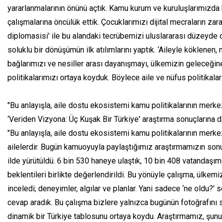
yararlanmalarının önünü açtık. Kamu kurum ve kuruluşlarımızda k
çalışmalarına öncülük ettik. Çocuklarımızı dijital mecraların za
diplomasisi' ile bu alandaki tecrübemizi uluslararası düzeyde 
soluklu bir dönüşümün ilk atılımlarını yaptık. ‘Aileyle köklenen, 
bağlarımızı ve nesiller arası dayanışmayı, ülkemizin geleceğine
politikalarımızı ortaya koyduk. Böylece aile ve nüfus politikala
"Bu anlayışla, aile dostu ekosistemi kamu politikalarının merkez
‘Veriden Vizyona: Üç Kuşak Bir Türkiye' araştırma sonuçlarına 
"Bu anlayışla, aile dostu ekosistemi kamu politikalarının merkez
ailelerdir. Bugün kamuoyuyla paylaştığımız araştırmamızın son
ilde yürütüldü. 6 bin 530 haneye ulaştık, 10 bin 408 vatandaşımı
beklentileri birlikte değerlendirildi. Bu yönüyle çalışma, ülkem
inceledi; deneyimler, algılar ve planlar. Yani sadece ‘ne oldu?' 
cevap aradık. Bu çalışma bizlere yalnızca bugünün fotoğrafını s
dinamik bir Türkiye tablosunu ortaya koydu. Araştırmamız, şunu 