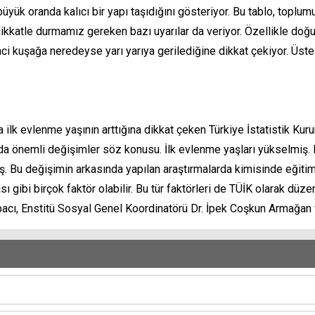
 büyük oranda kalıcı bir yapı taşıdığını gösteriyor. Bu tablo, topl
dikkatle durmamız gereken bazı uyarılar da veriyor. Özellikle doğu
nci kuşağa neredeyse yarı yarıya gerilediğine dikkat çekiyor. Üste
 ilk evlenme yaşının arttığına dikkat çeken Türkiye İstatistik Ku
da önemli değişimler söz konusu. İlk evlenme yaşları yükselmiş. Ev
. Bu değişimin arkasında yapılan araştırmalarda kimisinde eğitim
gibi birçok faktör olabilir. Bu tür faktörleri de TÜİK olarak düzenl
cı, Enstitü Sosyal Genel Koordinatörü Dr. İpek Coşkun Armağan 