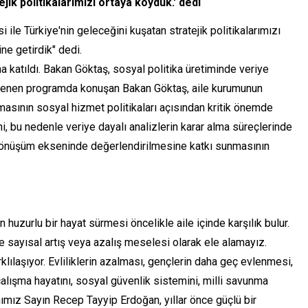
jik politikalarımızı ortaya koyduk.' dedi
ile Türkiye'nin geleceğini kuşatan stratejik politikalarımızı
ne getirdik" dedi.
katıldı. Bakan Göktaş, sosyal politika üretiminde veriye
enlenen programda konuşan Bakan Göktaş, aile kurumunun
unmasının sosyal hizmet politikaları açısından kritik önemde
i, bu nedenle veriye dayalı analizlerin karar alma süreçlerinde
al dönüşüm ekseninde değerlendirilmesine katkı sunmasının
huzurlu bir hayat sürmesi öncelikle aile içinde karşılık bulur.
e sayısal artış veya azalış meselesi olarak ele alamayız.
klılaşıyor. Evliliklerin azalması, gençlerin daha geç evlenmesi,
alışma hayatını, sosyal güvenlik sistemini, milli savunma
ımız Sayın Recep Tayyip Erdoğan, yıllar önce güçlü bir