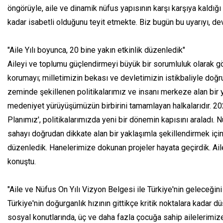
öngörüyle, aile ve dinamik nüfus yapısının karşı karşıya kaldığı
kadar isabetli olduğunu teyit etmekte. Biz bugün bu uyarıyı, devl
"Aile Yılı boyunca, 20 bine yakın etkinlik düzenledik"
Aileyi ve toplumu güçlendirmeyi büyük bir sorumluluk olarak g
korumayı; milletimizin bekası ve devletimizin istikbaliyle doğrud
zeminde şekillenen politikalarımız ve insanı merkeze alan bir 
medeniyet yürüyüşümüzün birbirini tamamlayan halkalarıdır. 20
Planımız', politikalarımızda yeni bir dönemin kapısını araladı. 
sahayı doğrudan dikkate alan bir yaklaşımla şekillendirmek için 
düzenledik. Hanelerimize dokunan projeler hayata geçirdik. Ail
konuştu.
"Aile ve Nüfus On Yılı Vizyon Belgesi ile Türkiye'nin geleceğini
Türkiye'nin doğurganlık hızının gittikçe kritik noktalara kada
sosyal konutlarında, üç ve daha fazla çocuğa sahip ailelerimize