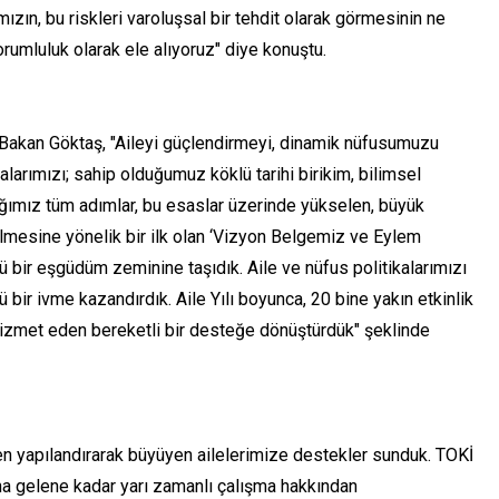
ızın, bu riskleri varoluşsal bir tehdit olarak görmesinin ne
sorumluluk olarak ele alıyoruz" diye konuştu.
n Bakan Göktaş, "Aileyi güçlendirmeyi, dinamik nüfusumuzu
alarımızı; sahip olduğumuz köklü tarihi birikim, bilimsel
tığımız tüm adımlar, bu esaslar üzerinde yükselen, büyük
lmesine yönelik bir ilk olan ‘Vizyon Belgemiz ve Eylem
lü bir eşgüdüm zeminine taşıdık. Aile ve nüfus politikalarımızı
 bir ivme kazandırdık. Aile Yılı boyunca, 20 bine yakın etkinlik
 hizmet eden bereketli bir desteğe dönüştürdük" şeklinde
den yapılandırarak büyüyen ailelerimize destekler sunduk. TOKİ
ına gelene kadar yarı zamanlı çalışma hakkından