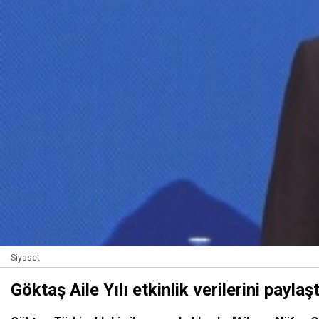
Siyaset
Göktaş Aile Yılı etkinlik verilerini paylaşt