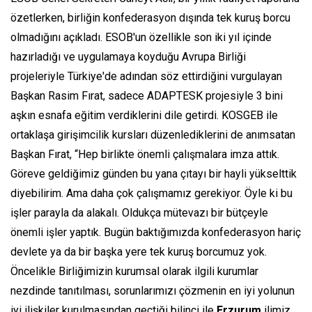
özetlerken, birliğin konfederasyon dışında tek kuruş borcu
olmadığını açıkladı. ESOB'un özellikle son iki yıl içinde
hazırladığı ve uygulamaya koyduğu Avrupa Birliği
projeleriyle Türkiye'de adından söz ettirdiğini vurgulayan
Başkan Rasim Fırat, sadece ADAPTESK projesiyle 3 bini
aşkın esnafa eğitim verdiklerini dile getirdi. KOSGEB ile
ortaklaşa girişimcilik kursları düzenlediklerini de anımsatan
Başkan Fırat, “Hep birlikte önemli çalışmalara imza attık.
Göreve geldiğimiz günden bu yana çıtayı bir hayli yükselttik
diyebilirim. Ama daha çok çalışmamız gerekiyor. Öyle ki bu
işler parayla da alakalı. Oldukça mütevazı bir bütçeyle
önemli işler yaptık. Bugün baktığımızda konfederasyon hariç
devlete ya da bir başka yere tek kuruş borcumuz yok.
Öncelikle Birliğimizin kurumsal olarak ilgili kurumlar
nezdinde tanıtılması, sorunlarımızı çözmenin en iyi yolunun
iyi ilişkiler kurulmasından geçtiği bilinci ile
Erzurum
ilimiz