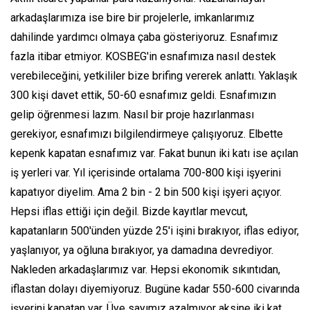
arkadaşlarımıza ise bire bir projelerle, imkanlarımız
dahilinde yardımcı olmaya çaba gösteriyoruz. Esnafımız
fazla itibar etmiyor. KOSBEG'in esnafımıza nasıl destek
verebileceğini, yetkililer bize brifing vererek anlattı. Yaklaşık
300 kişi davet ettik, 50-60 esnafımız geldi. Esnafımızın
gelip öğrenmesi lazım. Nasıl bir proje hazırlanması
gerekiyor, esnafımızı bilgilendirmeye çalışıyoruz. Elbette
kepenk kapatan esnafımız var. Fakat bunun iki katı ise açılan
iş yerleri var. Yıl içerisinde ortalama 700-800 kişi işyerini
kapatıyor diyelim. Ama 2 bin - 2 bin 500 kişi işyeri açıyor.
Hepsi iflas ettiği için değil. Bizde kayıtlar mevcut,
kapatanların 500'ünden yüzde 25'i işini bırakıyor, iflas ediyor,
yaşlanıyor, ya oğluna bırakıyor, ya damadına devrediyor.
Nakleden arkadaşlarımız var. Hepsi ekonomik sıkıntıdan,
iflastan dolayı diyemiyoruz. Bugüne kadar 550-600 civarında
işyerini kapatan var. Üye sayımız azalmıyor aksine iki kat