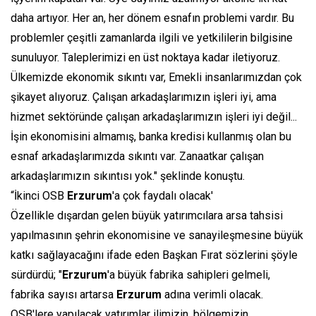
daha artıyor. Her an, her dönem esnafın problemi vardır. Bu
problemler çeşitli zamanlarda ilgili ve yetkililerin bilgisine
sunuluyor. Taleplerimizi en üst noktaya kadar iletiyoruz.
Ülkemizde ekonomik sıkıntı var, Emekli insanlarımızdan çok
şikayet alıyoruz. Çalışan arkadaşlarımızın işleri iyi, ama
hizmet sektöründe çalışan arkadaşlarımızın işleri iyi değil...
İşin ekonomisini almamış, banka kredisi kullanmış olan bu
esnaf arkadaşlarımızda sıkıntı var. Zanaatkar çalışan
arkadaşlarımızın sıkıntısı yok." şeklinde konuştu.
“İkinci OSB
Erzurum
'a çok faydalı olacak'
Özellikle dışardan gelen büyük yatırımcılara arsa tahsisi
yapılmasının şehrin ekonomisine ve sanayileşmesine büyük
katkı sağlayacağını ifade eden Başkan Fırat sözlerini şöyle
sürdürdü; "
Erzurum
'a büyük fabrika sahipleri gelmeli,
fabrika sayısı artarsa
Erzurum
adına verimli olacak.
OSB'lere yapılacak yatırımlar ilimizin, bölgemizin