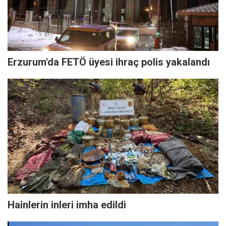
Erzurum'da FETÖ üyesi ihraç polis yakalandı
Hainlerin inleri imha edildi