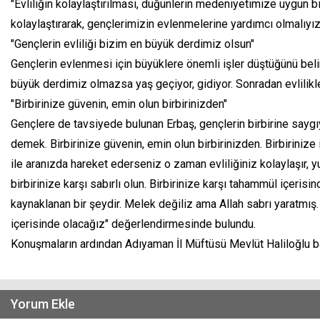
"Evliliğin kolaylaştırılması, düğünlerin medeniyetimize uygun b
kolaylaştırarak, gençlerimizin evlenmelerine yardımcı olmalıyı
"Gençlerin evliliği bizim en büyük derdimiz olsun"
Gençlerin evlenmesi için büyüklere önemli işler düştüğünü belir
büyük derdimiz olmazsa yaş geçiyor, gidiyor. Sonradan evlilikle
"Birbirinize güvenin, emin olun birbirinizden"
Gençlere de tavsiyede bulunan Erbaş, gençlerin birbirine say
demek. Birbirinize güvenin, emin olun birbirinizden. Birbiriniz
ile aranızda hareket ederseniz o zaman evliliğiniz kolaylaşır, 
birbirinize karşı sabırlı olun. Birbirinize karşı tahammül içeri
kaynaklanan bir şeydir. Melek değiliz ama Allah sabrı yaratmış
içerisinde olacağız" değerlendirmesinde bulundu.
Konuşmaların ardından Adıyaman İl Müftüsü Mevlüt Haliloğlu bazı 
Yorum Ekle