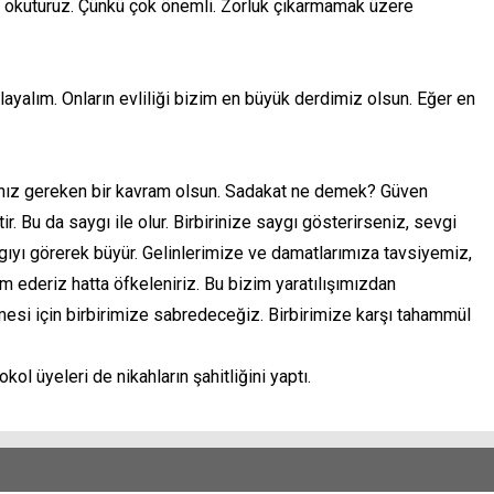
ine okuturuz. Çünkü çok önemli. Zorluk çıkarmamak üzere
ayalım. Onların evliliği bizim en büyük derdimiz olsun. Eğer en
manız gereken bir kavram olsun. Sadakat ne demek? Güven
. Bu da saygı ile olur. Birbirinize saygı gösterirseniz, sevgi
aygıyı görerek büyür. Gelinlerimize ve damatlarımıza tavsiyemiz,
em ederiz hatta öfkeleniriz. Bu bizim yaratılışımızdan
mesi için birbirimize sabredeceğiz. Birbirimize karşı tahammül
ol üyeleri de nikahların şahitliğini yaptı.