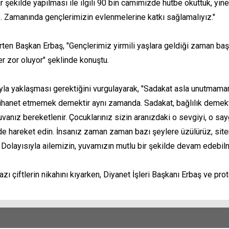
ir şekilde yapılması ile ilgili 90 bin camimizde hutbe okuttuk, y
z. Zamanında gençlerimizin evlenmelerine katkı sağlamalıyız."
ten Başkan Erbaş, "Gençlerimiz yirmili yaşlara geldiği zaman başl
r zor oluyor" şeklinde konuştu.
gıyla yaklaşması gerektiğini vurgulayarak, "Sadakat asla unutma
e ihanet etmemek demektir aynı zamanda. Sadakat, bağlılık demektir
yuvanız bereketlenir. Çocuklarınız sizin aranızdaki o sevgiyi, o s
sinde hareket edin. İnsanız zaman zaman bazı şeylere üzülürüz, sit
. Dolayısıyla ailemizin, yuvamızın mutlu bir şekilde devam edebil
çiftlerin nikahını kıyarken, Diyanet İşleri Başkanı Erbaş ve protok