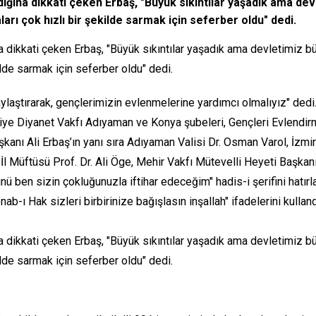
ğına dikkati çeken Erbaş, "Büyük sıkıntılar yaşadık ama dev
rı çok hızlı bir şekilde sarmak için seferber oldu" dedi.
 dikkati çeken Erbaş, "Büyük sıkıntılar yaşadık ama devletimiz b
lde sarmak için seferber oldu" dedi.
ylaştırarak, gençlerimizin evlenmelerine yardımcı olmalıyız" dedi
iye Diyanet Vakfı Adıyaman ve Konya şubeleri, Gençleri Evlendirme
şkanı Ali Erbaş’ın yanı sıra Adıyaman Valisi Dr. Osman Varol, İzmi
Müftüsü Prof. Dr. Ali Öge, Mehir Vakfı Mütevelli Heyeti Başkanı M
ü ben sizin çokluğunuzla iftihar edeceğim" hadis-i şerifini hatırl
b-ı Hak sizleri birbirinize bağışlasın inşallah" ifadelerini kulland
 dikkati çeken Erbaş, "Büyük sıkıntılar yaşadık ama devletimiz b
lde sarmak için seferber oldu" dedi.